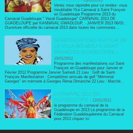
-
05/01/2013
Venez nous rejoindre pour ce rendez- vous
inoubliable !!Le Carnaval à Saint François
en Guadeloupe Programme 2013 du
Carnaval Guadeloupe " Vaval Guadeloupe" CARNAVAL 2013 DE
GUADELOUPE par KANNAVAL GWADLOUP, · JANVIER 2013 06/01 :
Ouverture officielle du carnaval 2013 dans toutes les communes....
MANIFESTATIONS AUTOUR DE
LA VILLA BOUBOU À SAINT
FRANÇOIS GUADELOUPE
-
19/01/2012
Programme des manifestations sur Saint
François en Guadeloupe pour Janvier et
Février 2012 Programme Janvier Samedi 21 Lieu : Golf de Saint-
François Manifestation : Compétition amicale de golf "Mémorial
Georges" en mémoire à Georges Rénia Dimanche 22 Lieu : Marché...
CARNAVAL 2012 EN
GUADELOUPE
-
12/01/2012
le programme du carnaval de la
Guadeloupe en 2013 Le programme de la
Fédération Guadeloupéenne du Carnaval
pour 2013 cliquez ici