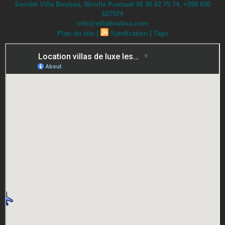
Société Villa Boubou, Nicolle Pontault 06 90 62 75 74, +590 690
627574
info@villaboubou.com
|
|
Plan du site
Syndication
Tags