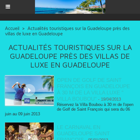
Accueil
>
Actualités touristiques sur la Guadeloupe près des
villas de luxe en Guadeloupe
ACTUALITÉS TOURISTIQUES SUR LA
GUADELOUPE PRÈS DES VILLAS DE
LUXE EN GUADELOUPE
OPEN DE GOLF DE SAINT
FRANÇOIS EN GUADELOUPE
À 30 M DE LA VILLA LUXE "
VILLA BOUBOU"
-
19/04/2013
Réservez la Villa Boubou à 30 m de l'open
de Golf de Saint François qui sera du 06
juin au 09 juin 2013
LE CARNAVAL EN
GUADELOUPE SAINT
FRANÇOIS