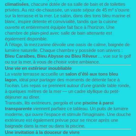
climatisées
, chacune dotée de sa salle de bain et de toilettes
privées. Au rez-de-chaussée, un vaste séjour de 45 m² s’ouvre
sur la terrasse et la mer. Le salon, dans des tons bleu marine et
blanc, inspire détente et convivialité, tandis que la cuisine
ouverte et entièrement équipée fait face à l’horizon. Une
chambre de plain-pied avec salle de bain attenante est
également disponible.
À l’étage, la mezzanine dévoile une oasis de calme, baignée de
lumière naturelle. Chaque chambre y possède son univers :
Bleu Caraïbes, Bleu Abysse ou Bleu Rêveur
… vue sur le golf
ou sur la mer, à vous de choisir votre ambiance.
Une vie en extérieur inoubliable
La vaste terrasse accueille un
salon d’été aux tons bleu
lagon
, idéal pour partager des moments de détente face à
l’océan. Les repas se prennent autour d’une grande table ronde,
à quelques mètres de la mer — un cadre idyllique du petit-
déjeuner au dîner.
Transats, lits extérieurs, pergola et une
piscine à paroi
transparente
viennent parfaire ce tableau. Un puits de lumière
moderne, qui ouvre l’espace et stimule l’imaginaire. Une douche
extérieure est également prévue pour se rincer après une
baignade dans la mer ou dans la piscine.
Une invitation à la douceur de vivre