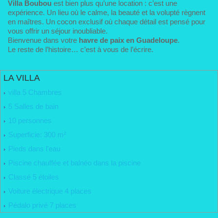
Villa Boubou
est bien plus qu’une location : c’est une
expérience. Un lieu où le calme, la beauté et la volupté règnent
en maîtres. Un cocon exclusif où chaque détail est pensé pour
vous offrir un séjour inoubliable.
Bienvenue dans votre
havre de paix en Guadeloupe
.
Le reste de l’histoire… c’est à vous de l’écrire.
LA VILLA
villa 5 Chambres
5 Salles de bain
10 personnes
Superficie: 300 m²
Pieds dans l'eau
Piscine chauffée et balnéo dans la piscine
Classé 5 étoiles
Voiture électrique 4 places
Pédalo privé 7 places