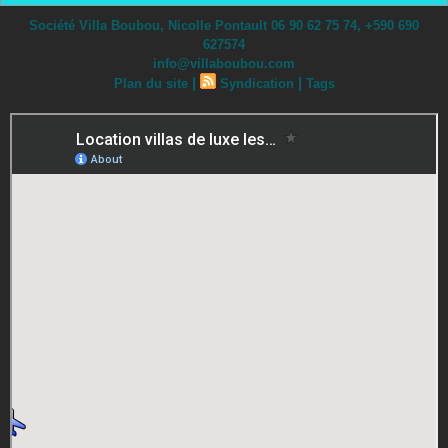
Société Villa Boubou, Nicolle Pontault 06 90 62 75 74, +590 690
627574
info@villaboubou.com
|
|
Plan du site
Syndication
Tags