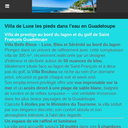
Villa de Luxe les pieds dans l'eau en Guadeloupe
Villa de prestige au bord du lagon et du golf de Saint
François Guadeloupe
Villa Belle Bleue – Luxe, Bleu et Sérénité au bord du lagon
Plongez dans un univers de raffinement avec cette somptueuse
villa de 300 m², récemment redécorée par un designer
d’intérieur et déclinée autour de
50 nuances de bleu
.
Idéalement située face au lagon de Saint-François et à deux
pas du golf, la
Villa Boubou
se niche au sein d’un domaine
privé, sécurisé et gardé chaque soir et week-end.
Son emplacement privilégié offre une
vue imprenable sur la
mer
et un
accès direct à une plage de sable blanc
, baignée
de lumière et de reflets turquoise — une véritable immersion
dans les plus beaux paysages de la Guadeloupe.
Classée
5 étoiles par le Ministère du Tourisme
, la villa séduit
par son élégance discrète, son confort absolu et son
atmosphère intimiste, à l’abri des regards.
Un espace de vie raffiné et lumineux
La villa peut accueillir jusqu’à
10 invités
dans ses
5 chambres