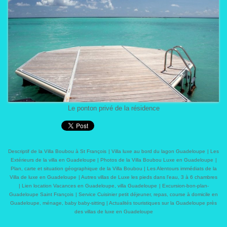
Le ponton privé de la résidence
Descriptif de la Villa Boubou à St François
|
Villa luxe au bord du lagon Guadeloupe
|
Les
Extérieurs de la villa en Guadeloupe
|
Photos de la Villa Boubou Luxe en Guadeloupe
|
Plan, carte et situation géographique de la Villa Boubou
|
Les Alentours immédiats de la
Villa de luxe en Guadeloupe
|
Autres villas de Luxe les pieds dans l'eau, 3 à 6 chambres
|
Lien location Vacances en Guadeloupe, villa Guadeloupe
|
Excursion-bon-plan-
Guadeloupe Saint François
|
Service Cuisinier petit déjeuner, repas, course à domicile en
Guadeloupe, ménage, baby baby-sitting
|
Actualités touristiques sur la Guadeloupe près
des villas de luxe en Guadeloupe