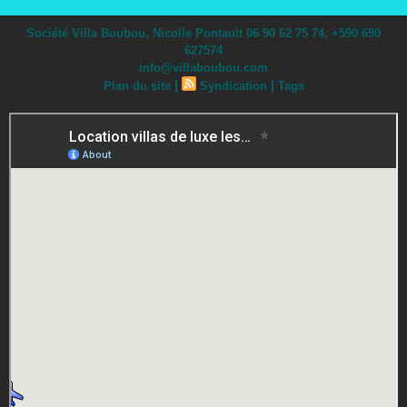
Société Villa Boubou, Nicolle Pontault 06 90 62 75 74, +590 690
627574
info@villaboubou.com
|
|
Plan du site
Syndication
Tags