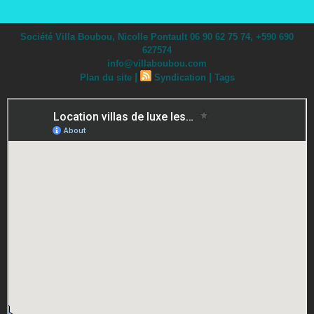
Société Villa Boubou, Nicolle Pontault 06 90 62 75 74, +590 690
627574
info@villaboubou.com
|
|
Plan du site
Syndication
Tags