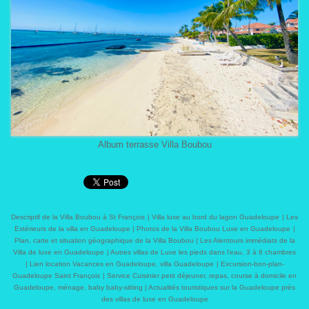
Album terrasse Villa Boubou
Descriptif de la Villa Boubou à St François
|
Villa luxe au bord du lagon Guadeloupe
|
Les
Extérieurs de la villa en Guadeloupe
|
Photos de la Villa Boubou Luxe en Guadeloupe
|
Plan, carte et situation géographique de la Villa Boubou
|
Les Alentours immédiats de la
Villa de luxe en Guadeloupe
|
Autres villas de Luxe les pieds dans l'eau, 3 à 6 chambres
|
Lien location Vacances en Guadeloupe, villa Guadeloupe
|
Excursion-bon-plan-
Guadeloupe Saint François
|
Service Cuisinier petit déjeuner, repas, course à domicile en
Guadeloupe, ménage, baby baby-sitting
|
Actualités touristiques sur la Guadeloupe près
des villas de luxe en Guadeloupe