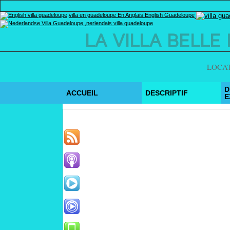
LA VILLA BELL
LOCAT
D
ACCUEIL
DESCRIPTIF
E
Webmaster, vous pouvez ajouter directement, s
https://www.villaboubou.com/xml/
https://www.villaboubou.com/xml/pod
https://www.villaboubou.com/xml/synd
https://www.villaboubou.com/xml/synd
https://www.villaboubou.com/m/