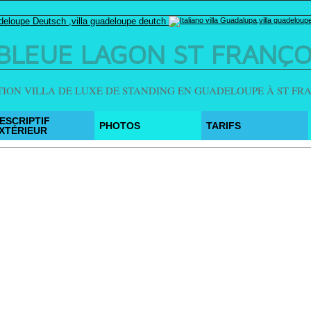
E BLEUE LAGON ST FRANÇ
ION VILLA DE LUXE DE STANDING EN GUADELOUPE À ST FR
ESCRIPTIF
PHOTOS
TARIFS
XTÉRIEUR
ur votre propre site, une liste de liens vers les articles réce
cast.xml
ication.rss
ication.rss