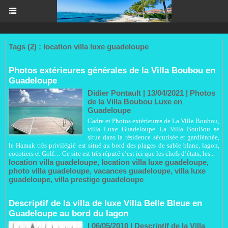
Tags (2) : location villa luxe guadeloupe
Photos extérieures générales de la Villa Boubou en
Guadeloupe
Didier Pontault
| 13/04/2021
|
Photos
de la Villa Boubou Luxe en
Guadeloupe
Cadre et Photos extérieures de La Villa Boubou,
villa Luxe Guadeloupe La Villa BouBou se
situe dans la résidence sécurisée et gardiénnée,
le Hamak très privilégié est situé au bord des plages de sable blanc, lagon,
cocotiers et Golf… Ce site est très réputé c’est ici que les chefs d’états, les...
location villa guadeloupe
,
location villa luxe guadeloupe
,
photo villa guadeloupe
,
vacances guadeloupe
,
villa luxe
guadeloupe
,
villa prestige guadeloupe
Descriptif de la villa de luxe Villa Belle Bleue en
Guadeloupe au bord du lagon
| 06/05/2010
|
Descriptif de la Villa