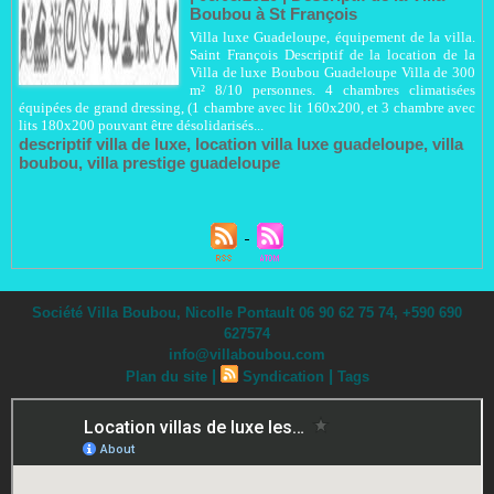
Boubou à St François
Villa luxe Guadeloupe, équipement de la villa.
Saint François Descriptif de la location de la
Villa de luxe Boubou Guadeloupe Villa de 300
m² 8/10 personnes. 4 chambres climatisées
équipées de grand dressing, (1 chambre avec lit 160x200, et 3 chambre avec
lits 180x200 pouvant être désolidarisés...
descriptif villa de luxe
,
location villa luxe guadeloupe
,
villa
boubou
,
villa prestige guadeloupe
Société Villa Boubou, Nicolle Pontault 06 90 62 75 74, +590 690
627574
info@villaboubou.com
|
|
Plan du site
Syndication
Tags