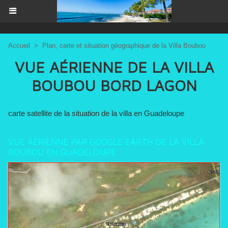
Accueil
>
Plan, carte et situation géographique de la Villa Boubou
VUE AÉRIENNE DE LA VILLA
BOUBOU BORD LAGON
carte satellite de la situation de la villa en Guadeloupe
VUE AÉRIENNE PAR GOOGLE EARTH DE LA VILLA
BOUBOU EN GUADELOUPE