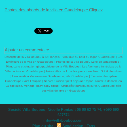
Photos des abords de la villa en Guadeloupe: Cliquez
.
Ajouter un commentaire
Descriptif de la Villa Boubou à St François
|
Villa luxe au bord du lagon Guadeloupe
|
Les
Extérieurs de la villa en Guadeloupe
|
Photos de la Villa Boubou Luxe en Guadeloupe
|
Plan, carte et situation géographique de la Villa Boubou
|
Les Alentours immédiats de la
Villa de luxe en Guadeloupe
|
Autres villas de Luxe les pieds dans l'eau, 3 à 6 chambres
|
Lien location Vacances en Guadeloupe, villa Guadeloupe
|
Excursion-bon-plan-
Guadeloupe Saint François
|
Service Cuisinier petit déjeuner, repas, course à domicile en
Guadeloupe, ménage, baby baby-sitting
|
Actualités touristiques sur la Guadeloupe près
des villas de luxe en Guadeloupe
Société Villa Boubou, Nicolle Pontault 06 90 62 75 74, +590 690
627574
info@villaboubou.com
|
|
Plan du site
Syndication
Tags