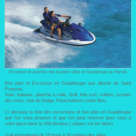
Excursion et activités des location villas en Guadeloupe au Hamak
Bon plan et Excursion en Guadeloupe aux abords de Saint
François,
Voile, bateaux, planche à voile, Golf, Kite surf, voiliers, scooter
des mers, club de bridge, Parachutisme chute libre,
Ci dessous la liste des excursions et bon plan en Guadeloupe
que l'on vous propose et que l'on peut réserver pour vous à
votre place dans la Villa Boubou ( cliquez sur les titres)
Golf international de 18 trous à 30 mètres des villas