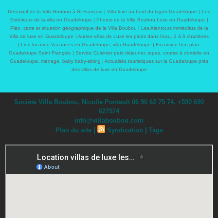
Descriptif de la Villa Boubou à St François
|
Villa luxe au bord du lagon Guadeloupe
|
Les
Extérieurs de la villa en Guadeloupe
|
Photos de la Villa Boubou Luxe en Guadeloupe
|
Plan, carte et situation géographique de la Villa Boubou
|
Les Alentours immédiats de la
Villa de luxe en Guadeloupe
|
Autres villas de Luxe les pieds dans l'eau, 3 à 6 chambres
|
Lien location Vacances en Guadeloupe, villa Guadeloupe
|
Excursion-bon-plan-
Guadeloupe Saint François
|
Service Cuisinier petit déjeuner, repas, course à domicile en
Guadeloupe, ménage, baby baby-sitting
|
Actualités touristiques sur la Guadeloupe près
des villas de luxe en Guadeloupe
Société Villa Boubou, Nicolle Pontault 06 90 62 75 74, +590 690
627574
info@villaboubou.com
|
|
Plan du site
Syndication
Tags